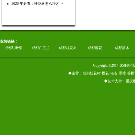
2026 年必看：桂花树怎么种才···
友情链接：
成都红叶李
成都广玉兰
成都桂花树
成都樱花
成都苗木
Copyright ©2014
◆主营：成都桂花树·樱花·银杏·香樟·菩提
◆技术支持：重庆