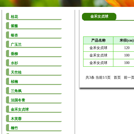
金禾女贞球
桂花
紫薇
银杏
产品名称
米径(cm)
广玉兰
金禾女贞球
120
垂柳
金禾女贞球
100
金禾女贞球
100
水杉
天竺桂
共3条 当前1/1页
首页
前一
桢楠
三角枫
法国冬青
金禾女贞球
木芙蓉
楠竹