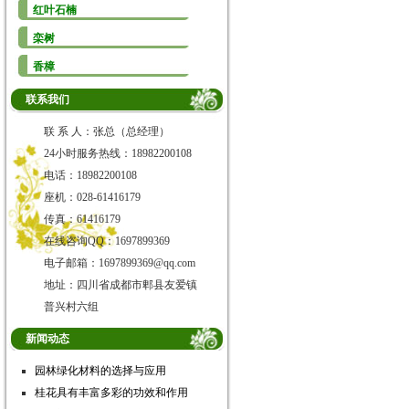
红叶石楠
栾树
香樟
联系我们
联 系 人：张总（总经理）
24小时服务热线：18982200108
电话：18982200108
座机：028-61416179
传真：61416179
在线咨询QQ：1697899369
电子邮箱：1697899369@qq.com
地址：四川省成都市郫县友爱镇
普兴村六组
新闻动态
园林绿化材料的选择与应用
桂花具有丰富多彩的功效和作用