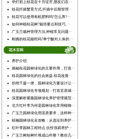
华灯初上桂花在十月绽开,朋友们在···
桂花扦插繁育方式,扦插中后期管理···
桂花可以使用有机肥料吗?怎么养?···
如何种植桂花树?栽培要点和技巧,···
广玉兰栽种管理方法,种植常见问题···
刚摘的桂花能吃吗?单宁酸对人体的···
花木百科
养护介绍
揭秘桂花园林绿化的主要作用，打造···
桂花园林绿化的社会效益 桂花改善···
拒绝千篇一律，园林绿化方案设计让···
桂花园林绿化专项规划：打造宜居城···
深度解析紫薇园林绿化养护管理规范···
北方红叶李为何是园林绿化常用植物···
广玉兰园林绿化用泥质要求，这样种···
桢楠园林绿化全攻略：从选址到养护···
红叶李园林工程特点 抗性强易养护···
广玉兰树枝树叶堆成山咋整？教你几···