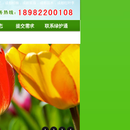
兰，成都桢楠，成都紫薇，成都苗木，成都红叶李
态
提交需求
联系绿护通