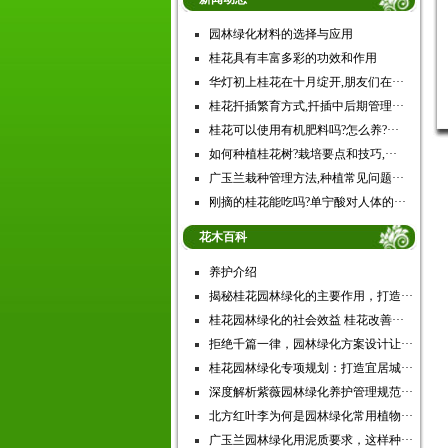
园林绿化材料的选择与应用
桂花具有丰富多彩的功效和作用
华灯初上桂花在十月绽开,朋友们在···
桂花扦插繁育方式,扦插中后期管理···
桂花可以使用有机肥料吗?怎么养?···
如何种植桂花树?栽培要点和技巧,···
广玉兰栽种管理方法,种植常见问题···
刚摘的桂花能吃吗?单宁酸对人体的···
花木百科
养护介绍
揭秘桂花园林绿化的主要作用，打造···
桂花园林绿化的社会效益 桂花改善···
拒绝千篇一律，园林绿化方案设计让···
桂花园林绿化专项规划：打造宜居城···
深度解析紫薇园林绿化养护管理规范···
北方红叶李为何是园林绿化常用植物···
广玉兰园林绿化用泥质要求，这样种···