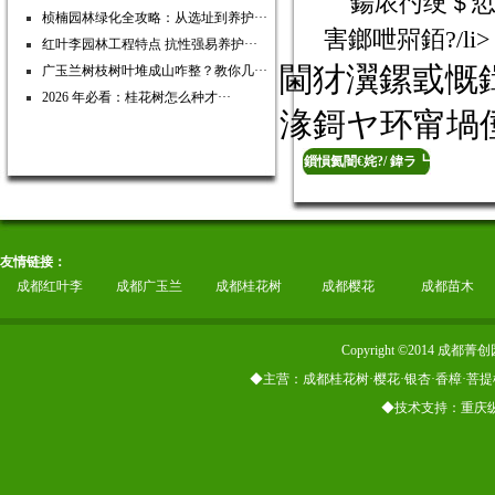
鍚庡彴绠＄悊
桢楠园林绿化全攻略：从选址到养护···
害鎯呭喌銆?/li>
红叶李园林工程特点 抗性强易养护···
閫犲瀷鏍戜慨鍓
广玉兰树枝树叶堆成山咋整？教你几···
2026 年必看：桂花树怎么种才···
湪鎶ヤ环甯堝
鎻愪氦闇€姹?/ 鍏ラ┗
淇℃伅
友情链接：
成都红叶李
成都广玉兰
成都桂花树
成都樱花
成都苗木
Copyright ©2014
◆主营：成都桂花树·樱花·银杏·香樟·菩提
◆技术支持：重庆