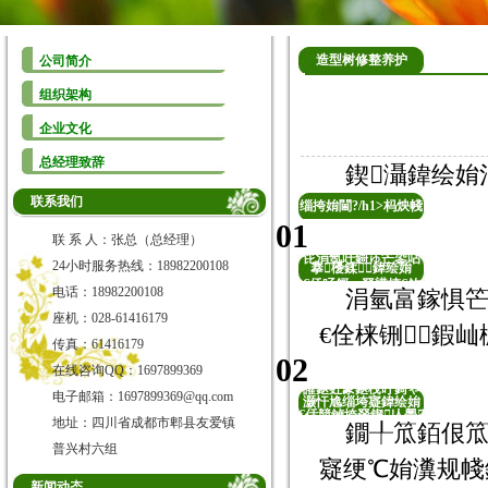
造型树修整养护
公司简介
组织架构
企业文化
总经理致辞
鍥灄鍏绘姢
联系我们
缁挎姢閫?/h1>杩炴帴
01
搴櫌鍒涓氫富銆佷
联 系 人：张总（总经理）
笓涓氬吇鎶ゅ笀鍌呫
24小时服务热线：18982200108
搴櫌鍒鍏绘姢
€佸吇鎶ゅ叕鍙搞€佽
电话：18982200108
涓氫富鎵惧笀
嫍鏈ㄤ拱鏂瑰拰鑻楁
座机：028-61416179
€佺梾铏鍜屾
湪鍗栨柟锛岃鐩栧涵
传真：61416179
02
闄㈠埆澧呭吇鎶ゃ€佸
在线咨询QQ：1697899369
皬鍖虹豢鍖栧吇鎶ゃ
电子邮箱：1697899369@qq.com
灏忓尯缁垮寲鍏绘姢
€佸競鏀垮叕鍥亾璺
地址：四川省成都市郫县友爱镇
鐗╀笟銆佷笟
吇鎶ゅ拰鑻楁湪閿€鍞
普兴村六组
寲绠℃姢瀵规帴銆
€?/span>
新闻动态