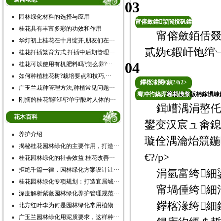
03
园林绿化材料的选择与应用
甯傛斂鍏洯閬撹矾鍏
桂花具有丰富多彩的功效和作用
甯傛斂銆佸叕
绘姢
华灯初上桂花在十月绽开,朋友们在···
贰妫€鍜屽饱绾︺€
桂花扦插繁育方式,扦插中后期管理···
04
桂花可以使用有机肥料吗?怎么养?···
如何种植桂花树?栽培要点和技巧,···
鑻楁湪閿€鍞?/h2>
广玉兰栽种管理方法,种植常见问题···
骞冲彴鎬庝箞杩愯浆
鑻楁湪涔版柟鎵惧崠鏂
刚摘的桂花能吃吗?单宁酸对人体的···
鍓嶆湡涓嶅仛
花木百科
鐢变汉宸ュ畬鎴
养护介绍
璇佺湡瀹炲競鍦
揭秘桂花园林绿化的主要作用，打造···
€?/p>
桂花园林绿化的社会效益 桂花改善···
拒绝千篇一律，园林绿化方案设计让···
涓氫富绔細鍙
桂花园林绿化专项规划：打造宜居城···
甯堝倕绔細
深度解析紫薇园林绿化养护管理规范···
鑻楁湪绔細
北方红叶李为何是园林绿化常用植物···
广玉兰园林绿化用泥质要求，这样种···