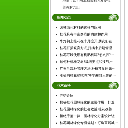
地址：四川省成都市郫县友爱镇
普兴村六组
新闻动态
园林绿化材料的选择与应用
桂花具有丰富多彩的功效和作用
华灯初上桂花在十月绽开,朋友们在···
桂花扦插繁育方式,扦插中后期管理···
桂花可以使用有机肥料吗?怎么养?···
如何种植桂花树?栽培要点和技巧,···
广玉兰栽种管理方法,种植常见问题···
刚摘的桂花能吃吗?单宁酸对人体的···
花木百科
养护介绍
揭秘桂花园林绿化的主要作用，打造···
桂花园林绿化的社会效益 桂花改善···
拒绝千篇一律，园林绿化方案设计让···
桂花园林绿化专项规划：打造宜居城···