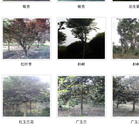
银杏
银杏
丛生
红叶李
朴树
朴
红玉兰花
广玉兰
广玉