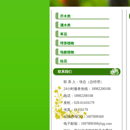
乔木类
灌木类
草花
球形植物
地被植物
桂花
联系我们
联 系 人：张总（总经理）
24小时服务热线：18982200108
电话：18982200108
座机：028-61416179
传真：61416179
在线咨询QQ：1697899369
电子邮箱：1697899369@qq.com