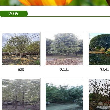
乔木类
紫薇
天竺桂
朱砂桂