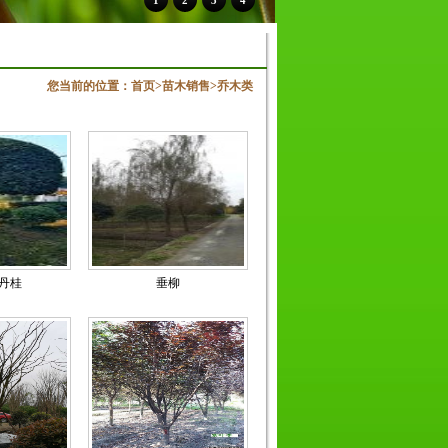
1
2
3
4
您当前的位置：
首页
>
苗木销售
>
乔木类
 丹桂
垂柳