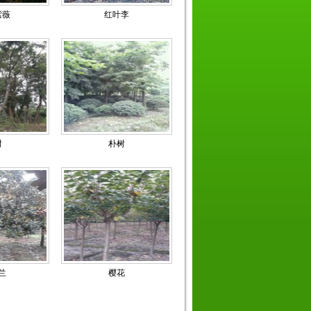
紫薇
红叶李
树
朴树
兰
樱花