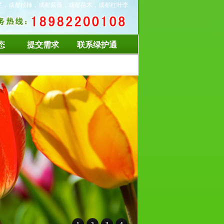
兰，成都桢楠，成都紫薇，成都苗木，成都红叶李
态
提交需求
联系绿护通