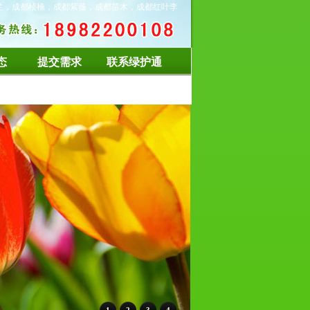
兰，成都桢楠，成都紫薇，成都苗木，成都红叶李
态
提交需求
联系绿护通