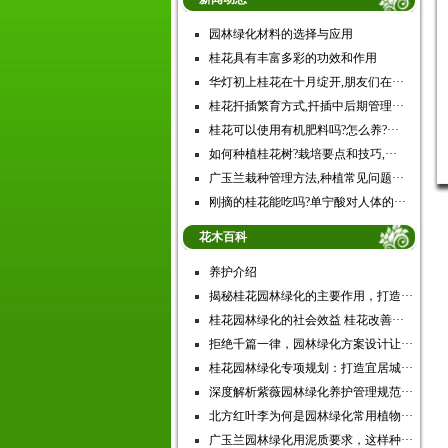
园林绿化材料的选择与应用
桂花具有丰富多彩的功效和作用
华灯初上桂花在十月绽开,朋友们在···
桂花扦插繁育方式,扦插中后期管理···
桂花可以使用有机肥料吗?怎么养?···
如何种植桂花树?栽培要点和技巧,···
广玉兰栽种管理方法,种植常见问题···
刚摘的桂花能吃吗?单宁酸对人体的···
花木百科
养护介绍
揭秘桂花园林绿化的主要作用，打造···
桂花园林绿化的社会效益 桂花改善···
拒绝千篇一律，园林绿化方案设计让···
桂花园林绿化专项规划：打造宜居城···
深度解析紫薇园林绿化养护管理规范···
北方红叶李为何是园林绿化常用植物···
广玉兰园林绿化用泥质要求，这样种···