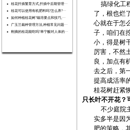
搞绿化工
桂花扦插繁育方式,扦插中后期管理···
桂花可以使用有机肥料吗?怎么养?···
了，根也烂
如何种植桂花树?栽培要点和技巧,···
心就在于怎
广玉兰栽种管理方法,种植常见问题···
子，咱们在
刚摘的桂花能吃吗?单宁酸对人体的···
小，得是树
厉害，不然
良，加点有
去之后，第
提高成活率
桂花树赶紧
只长叶不开花？
不少庭院
实多半是因
肥的策略，