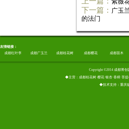
上一篇：
紫薇
下一篇：
广玉
的法门
友情链接：
成都红叶李
成都广玉兰
成都桂花树
成都樱花
成都苗木
Copyright ©2014
◆主营：成都桂花树·樱花·银杏·香樟·菩提
◆技术支持：重庆