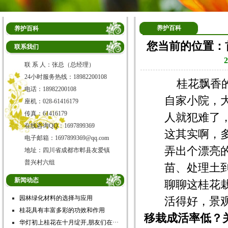
养护百科
养护百科
您当前的位置：
联系我们
联 系 人：张总（总经理）
24小时服务热线：18982200108
桂花飘香
电话：18982200108
自家小院，
座机：028-61416179
传真：61416179
人就犯难了
在线咨询QQ：1697899369
这其实啊，多
电子邮箱：1697899369@qq.com
弄出个漂亮
地址：四川省成都市郫县友爱镇
普兴村六组
苗、处理土
新闻动态
聊聊这桂花
园林绿化材料的选择与应用
活得好，景
桂花具有丰富多彩的功效和作用
移栽成活率低？
华灯初上桂花在十月绽开,朋友们在···