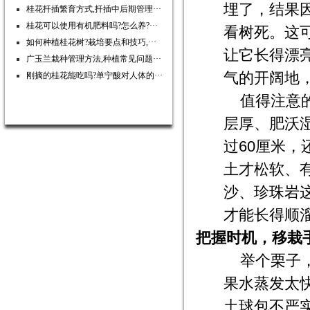
埋了，结果
桂花扦插繁育方式,扦插中后期管理···
桂花可以使用有机肥料吗?怎么养?···
看树死。这
如何种植桂花树?栽培要点和技巧,···
让它长得漂
广玉兰栽种管理方法,种植常见问题···
气的开阔地
刚摘的桂花能吃吗?单宁酸对人体的···
值得注意
层厚、肥沃
过60厘米
土才松软、
沙、珍珠岩
才能长得顺
把握时机，移栽
举个栗子
果水蒸发太
土球包不严