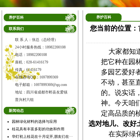
养护百科
养护百科
您当前的位置：
联系我们
联 系 人：张总（总经理）
24小时服务热线：18982200108
大家都知
电话：18982200108
把它种在园
座机：028-61416179
传真：61416179
多园艺爱好
在线咨询QQ：1697899369
不动，甚至
电子邮箱：1697899369@qq.com
的。说实话
地址：四川省成都市郫县友爱镇
普兴村六组
神。今天咱
新闻动态
定高品质的
园林绿化材料的选择与应用
选对地儿、改好
桂花具有丰富多彩的功效和作用
在实际绿
华灯初上桂花在十月绽开,朋友们在···