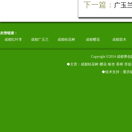
下一篇：
广玉
友情链接：
成都红叶李
成都广玉兰
成都桂花树
成都樱花
成都苗木
Copyright ©2014
◆主营：成都桂花树·樱花·银杏·香樟·菩提
◆技术支持：重庆