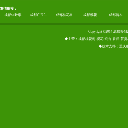
友情链接：
成都红叶李
成都广玉兰
成都桂花树
成都樱花
成都苗木
Copyright ©2014
◆主营：成都桂花树·樱花·银杏·香樟·菩提
◆技术支持：重庆