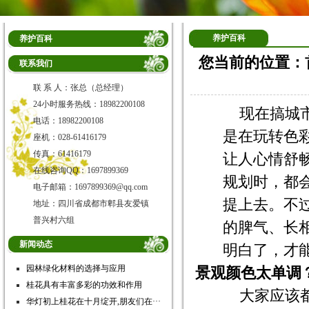
养护百科
养护百科
您当前的位置：
联系我们
联 系 人：张总（总经理）
24小时服务热线：18982200108
现在搞城
电话：18982200108
是在玩转色
座机：028-61416179
传真：61416179
让人心情舒
在线咨询QQ：1697899369
规划时，都
电子邮箱：1697899369@qq.com
提上去。不
地址：四川省成都市郫县友爱镇
普兴村六组
的脾气、长
新闻动态
明白了，才
园林绿化材料的选择与应用
景观颜色太单调
桂花具有丰富多彩的功效和作用
大家应该
华灯初上桂花在十月绽开,朋友们在···