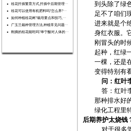
到头除了绿
桂花扦插繁育方式,扦插中后期管理···
桂花可以使用有机肥料吗?怎么养?···
足不了咱们
如何种植桂花树?栽培要点和技巧,···
进来就是个
广玉兰栽种管理方法,种植常见问题···
身红衣服。
刚摘的桂花能吃吗?单宁酸对人体的···
刚冒头的时
起种，红绿
一棵，还是
变得特别有
问：红叶
答：红叶
那种排水好
绿化工程里
后期养护太烧钱
对于很多