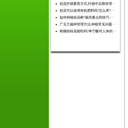
桂花扦插繁育方式,扦插中后期管理···
桂花可以使用有机肥料吗?怎么养?···
如何种植桂花树?栽培要点和技巧,···
广玉兰栽种管理方法,种植常见问题···
刚摘的桂花能吃吗?单宁酸对人体的···