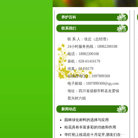
养护百科
联系我们
联 系 人：张总（总经理）
24小时服务热线：18982200108
电话：18982200108
座机：028-61416179
传真：61416179
在线咨询QQ：1697899369
电子邮箱：1697899369@qq.com
地址：四川省成都市郫县友爱镇
普兴村六组
新闻动态
园林绿化材料的选择与应用
桂花具有丰富多彩的功效和作用
华灯初上桂花在十月绽开,朋友们在···