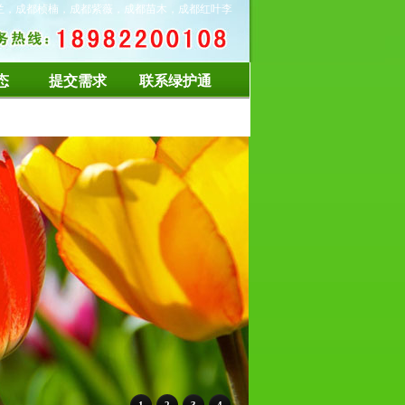
兰，成都桢楠，成都紫薇，成都苗木，成都红叶李
态
提交需求
联系绿护通