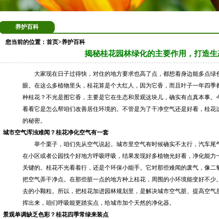
养护百科
您当前的位置：
首页
>
养护百科
揭秘桂花园林绿化的主要作用，打造生
大家现在日子过得快，对住的地方要求也高了点，都想着身边能多点绿
眼。在这么多植物里头，桂花算是个大红人，因为它香，而且叶子一年四季
种桂花？不光是图它香，主要是它在生态和景观这块儿，确实有点真本事。
看看它是怎么帮咱们改善居住环境的。不管是为了干净空气还是好看，桂花
的秘密。
城市空气浑浊难闻？桂花净化空气有一套
举个栗子，咱们先从空气说起。城市里空气有时候确实不太行，汽车尾
在小区或者公园找个好地方呼吸呼吸，结果发现好多植物光好看，净化能力
关键的。桂花不光看着行，还是个环保小能手。它对那些难闻的废气，像二
把空气弄干净点。在那些脏一点的地方种上桂花，周围的小环境能变好不少
去的小颗粒。所以，把桂花加进园林规划里，是解决城市空气脏、提高空气
挥出来，咱们呼吸能更踏实点，给城市加个天然的净化器。
景观单调缺乏色彩？桂花四季常绿来装点