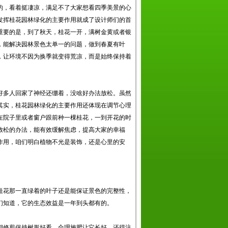
的，看着挺凄凉，满足不了大家想看四季美景的心
发挥桂花园林绿化的主要作用就成了设计师们的首
重要的是，到了秋天，桂花一开，满树金黄或者银
，能解决园林景色太单一的问题，做到春夏有叶
，让环境不因为换季就变得荒凉，而是始终保持着
好多人回家了神经还绷着，没啥好办法放松。虽然
其实，桂花园林绿化的主要作用还体现在调节心理
在院子里或者窗户跟前种一棵桂花，一到开花的时
放松的办法，能有效缓解焦虑，提高大家的幸福
作用，咱们明白植物不光是装饰，还是心里的安
桂花那一直绿着的叶子还是能保证景色的完整性，
们知道，它的生态效益是一年到头都有的。
期修剪保持树形好看，合理施肥让它长好，还得注