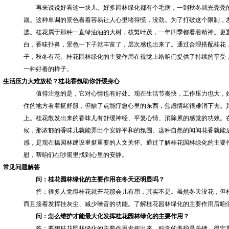
再来说说好看这一块儿。好多园林绿化都有个毛病，一到秋冬就光秃秃
愿。这种单调的景色看着容易让人心里堵得慌，没劲。为了打破这个限制，
选。桂花属于那种一直绿油油的大树，枝繁叶茂，一年四季都看着精神。更
白，香味扑鼻，景色一下子就丰富了，层次感也出来了。通过合理搭配桂花
子，秋冬有花。桂花园林绿化的主要作用在视觉上给咱们提供了持续的享受
一种好看的样子。
生活压力大难放松？桂花香氛助你舒缓身心
值得注意的是，它对心情也有好处。现在生活节奏快，工作压力也大，
住的地方看着挺舒服，但缺了点能疗愈心里的东西，焦虑情绪很难消下去。
上。桂花散发出来的香味儿有舒缓神经、平复心情、消除累的感觉的功效。
候，那浓郁的香味儿就能弄出个安静平和的氛围。这种自然的闻闻花香就能
感，是现在搞园林建设里挺重要的人文关怀。通过了解桂花园林绿化的主要
慰，帮咱们在吵闹里找到心里的安静。
常见问题解答
问：桂花园林绿化的主要作用在冬天还明显吗？
答：很多人觉得桂花就开花那会儿有用，其实不是。虽然冬天没花，但
而且接着发挥挂灰尘、减少噪音的功能。了解桂花园林绿化的主要作用后咱
问：怎么维护才能最大化发挥桂花园林绿化的主要作用？
答：要想桂花园林绿化的主要作用发挥出来，科学的养护是关键。得定