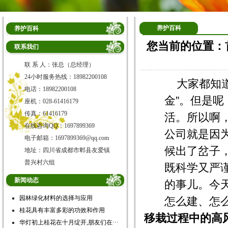
养护百科
养护百科
您当前的位置：
联系我们
联 系 人：张总（总经理）
24小时服务热线：18982200108
大家都知
电话：18982200108
金”。但是
座机：028-61416179
传真：61416179
活。所以啊
在线咨询QQ：1697899369
公司就是因
电子邮箱：1697899369@qq.com
候出了岔子
地址：四川省成都市郫县友爱镇
普兴村六组
既科学又严
新闻动态
的事儿。今
园林绿化材料的选择与应用
怎么建、怎
桂花具有丰富多彩的功效和作用
移栽过程中的高
华灯初上桂花在十月绽开,朋友们在···