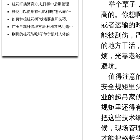
举个栗子
桂花扦插繁育方式,扦插中后期管理···
桂花可以使用有机肥料吗?怎么养?···
高的。你想
如何种植桂花树?栽培要点和技巧,···
或者运输的
广玉兰栽种管理方法,种植常见问题···
能被刮伤，
刚摘的桂花能吃吗?单宁酸对人体的···
的地方干活
烦，光靠老
避坑。
值得注意
安全规矩里
业的起吊家
规矩里还得
把这些技术
候，现场管
才能把移栽