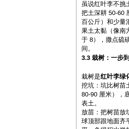
虽说红叶李不挑
把土深耕 50-
百公斤）和少量混
果土太黏（像南方
于 8），撒点硫磺
间。
3.3 栽树：一
栽树是
红叶李绿
挖坑：坑比树苗土球
80-90 厘米
表土。
放苗：把树苗放
球顶部跟地面齐