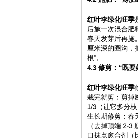
红叶李绿化旺季
后施一次混合肥料
春天发芽后再施。施
厘米深的圈沟，
根”。
4.3 修剪：“既
红叶李绿化旺季
栽完就剪：剪掉断
1/3（让它多分
生长期修剪：春天
（去掉顶端 2-
口抹点愈合剂（