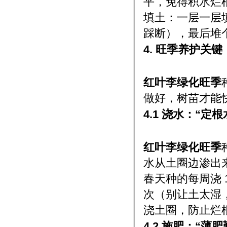
平，免得积水烂
填土：一层一层填
踩断），最后堆个
4. 旺季养护关
红叶李绿化旺季
做好，树苗才能快
4.1 浇水：“定
红叶李绿化旺季
水从土圈边渗出
春天种的每周浇 1
次（别让土太湿
浇土圈，防止烂
4.2 施肥：“薄