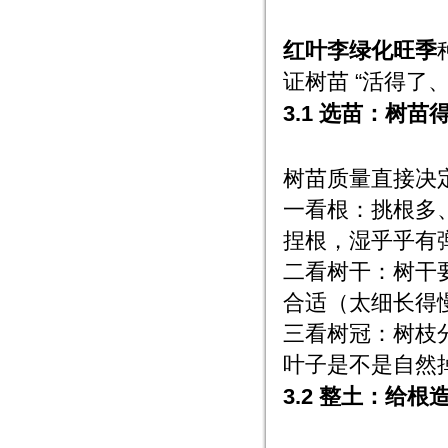
红叶李绿化旺季
证树苗 “活得了
3.1 选苗：树苗
树苗质量直接决
一看根：挑根多
捏根，湿乎乎有
二看树干：树干要
合适（太细长得
三看树冠：树枝
叶子是不是自然
3.2 整土：给根