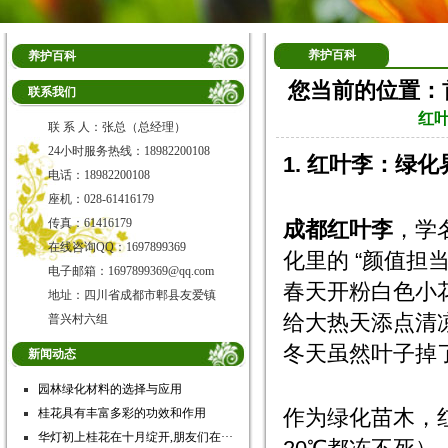
养护百科
养护百科
您当前的位置：
联系我们
红
联 系 人：张总（总经理）
24小时服务热线：18982200108
1. 红叶李：绿化
电话：18982200108
座机：028-61416179
传真：61416179
成都红叶李
，学
在线咨询QQ：1697899369
化里的 “颜值担
电子邮箱：1697899369@qq.com
春天开粉白色小
地址：四川省成都市郫县友爱镇
给大热天添点清
普兴村六组
冬天虽然叶子掉
新闻动态
园林绿化材料的选择与应用
作为绿化苗木，红
桂花具有丰富多彩的功效和作用
华灯初上桂花在十月绽开,朋友们在···