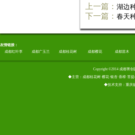
上一篇：
湖边
下一篇：
春天
友情链接：
成都红叶李
成都广玉兰
成都桂花树
成都樱花
成都苗木
Copyright ©2014
◆主营：成都桂花树·樱花·银杏·香樟·菩提
◆技术支持：重庆